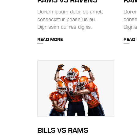
RAMS VS RAVENS
RAM
Dorem ipsum dolor sit amet,
Dorem
consectetur phasellus eu.
conse
Dignissim dui ras dignis.
Dignis
READ MORE
READ
BILLS VS RAMS