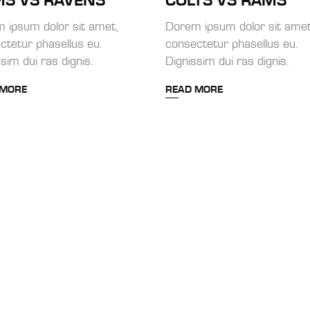
S VS RAVENS
COLTS VS RAMS
 ipsum dolor sit amet,
Dorem ipsum dolor sit amet
ctetur phasellus eu.
consectetur phasellus eu.
sim dui ras dignis.
Dignissim dui ras dignis.
 MORE
READ MORE