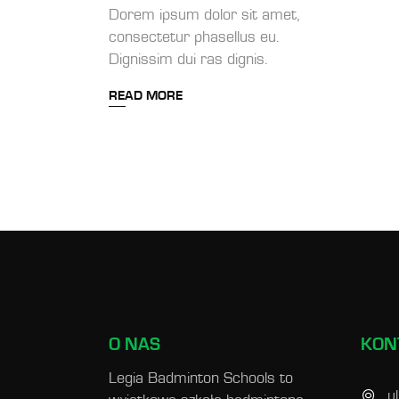
Dorem ipsum dolor sit amet,
consectetur phasellus eu.
Dignissim dui ras dignis.
READ MORE
O NAS
KON
Legia Badminton Schools to
u