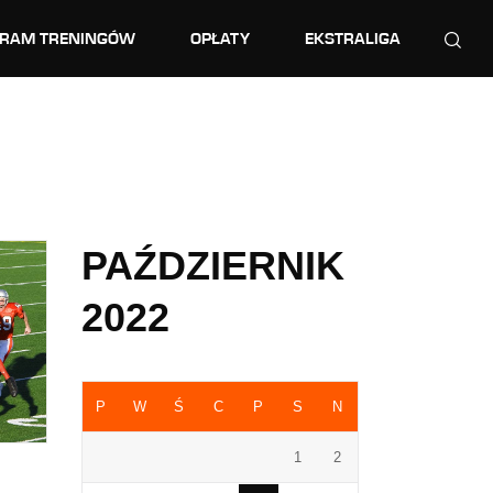
RAM TRENINGÓW
OPŁATY
EKSTRALIGA
PAŹDZIERNIK
2022
P
W
Ś
C
P
S
N
1
2