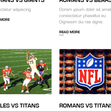
ANS VS GIANTS
ROMANS VS BEAR
ctetur adipiscing
Dorem ipsum dolor sit amet
consectetur phasellus eu.
 MORE
Dignissim dui ras dignis.
READ MORE
LES VS TITANS
ROMANS VS TITAN