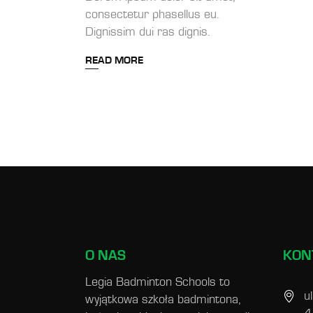
consectetur phasellus eu.
Dignissim dui ras dignis.
READ MORE
O NAS
KON
Legia Badminton Schools to
u
wyjątkowa szkoła badmintona,