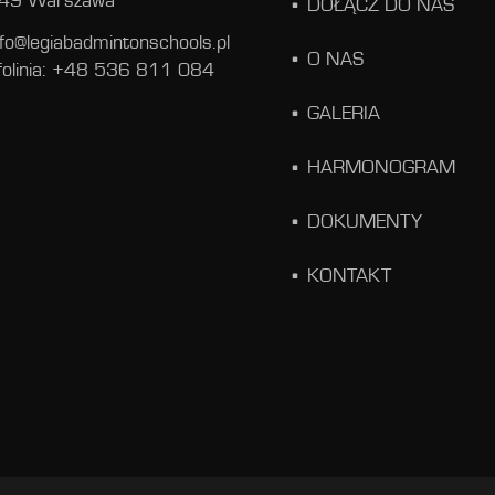
49 Warszawa
DOŁĄCZ DO NAS
nfo@legiabadmintonschools.pl
O NAS
folinia: +48 536 811 084
GALERIA
HARMONOGRAM
DOKUMENTY
KONTAKT