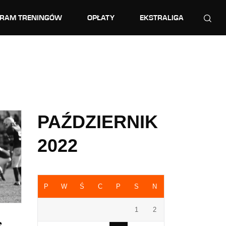
RAM TRENINGÓW
OPŁATY
EKSTRALIGA
PAŹDZIERNIK
2022
P
W
Ś
C
P
S
N
1
2