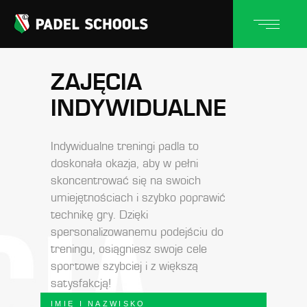
ZAJĘCIA
INDYWIDUALNE
Indywidualne treningi padla to
doskonała okazja, aby w pełni
skoncentrować się na swoich
umiejętnościach i szybko poprawić
technikę gry. Dzięki
spersonalizowanemu podejściu do
treningu, osiągniesz swoje cele
sportowe szybciej i z większą
satysfakcją!
IMIĘ I NAZWISKO