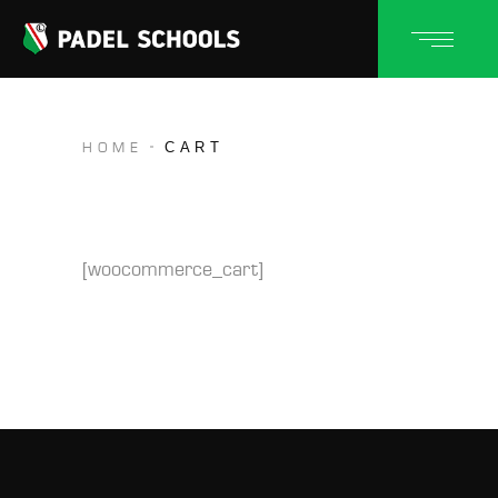
CART
HOME
[woocommerce_cart]