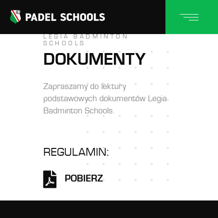
LEGIA BADMINTON
SCHOOLS
DOKUMENTY
Zapraszamy do lektury
podstawowych dokumentów Legia
Badminton Schools.
REGULAMIN:
POBIERZ