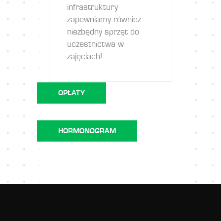
infrastruktury
zapewniamy również
niezbędny sprzęt do
uczestnictwa w
zajęciach!
OPŁATY
HORMONOGRAM