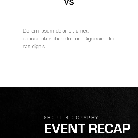
VS
Dorem ipsum dolor sit amet,
consectetur phasellus eu. Dignissim dui
ras dignis.
SHORT BIOGRAPHY
EVENT RECAP