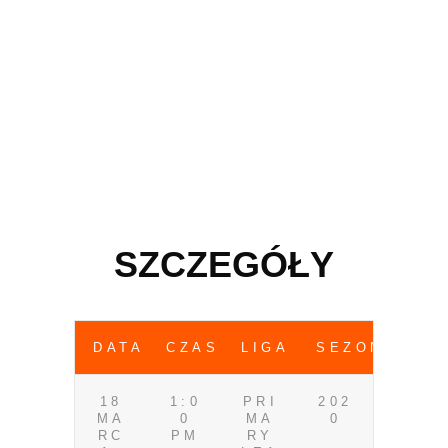
SZCZEGÓŁY
DATA
CZAS
LIGA
SEZON
18
1:0
PRI
202
MA
0
MA
0
RC
PM
RY