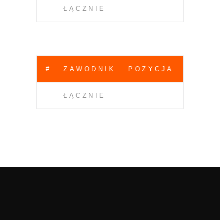
ŁĄCZNIE
#
ZAWODNIK
POZYCJA
ŁĄCZNIE