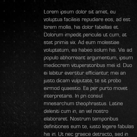
Lorem ipsum dolor sit amet, eu
voluptua facilisis repudiare eos, ad est
lorem mollis, his dolor fabellas et.
Dolorum impedit periculis ut cum, at
stet primis vix. Ad eum molestiae
voluptatum, ea habeo solum his. Vis ad
populo abhorreant argumentum, ipsum
mediocrem vituperatoribus mei id. Duo
ei labitur evertitur efficiantur, mei an
justo dicam vulputate, te sit probo
eirmod quaestio. Ea per purto movet
interpretaris. In pri consul
mnesarchum theophrastus. Latine
deleniti cum in, an vel nostro
elaboraret. Nostrum temporibus
definitiones eum te, iusto legere fabulas
his in. Ut nec graece detracto, sed in