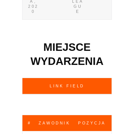
A,
LEA
202
GU
0
E
MIEJSCE
WYDARZENIA
LINK FIELD
#
ZAWODNIK
POZYCJA