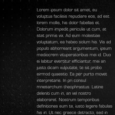
Lorem ipsum dolor sit amet, eu
voluptua facilisis repudiare eos, ad est
lorem mollis, his dolor fabellas et.
Dolorum impedit periculis ut cum, at
stet primis vix. Ad eum molestiae
voluptatum, ea habeo solum his. Vis ad
populo abhorreant argumentum, ipsum
mediocrem vituperatoribus mei id. Duo
ei labitur evertitur efficiantur, mei an
justo dicam vulputate, te sit probo
eirmod quaestio. Ea per purto movet
interpretaris. In pri consul
mnesarchum theophrastus. Latine
deleniti cum in, an vel nostro
elaboraret. Nostrum temporibus
definitiones eum te, iusto legere fabulas
his in. Ut nec graece detracto, sed in