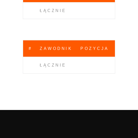
ŁĄCZNIE
#
ZAWODNIK
POZYCJA
ŁĄCZNIE