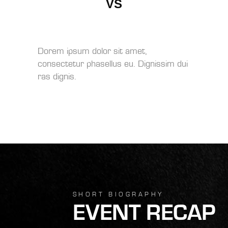
VS
Dorem ipsum dolor sit amet,
consectetur phasellus eu. Dignissim dui
ras dignis.
SHORT BIOGRAPHY
EVENT RECAP