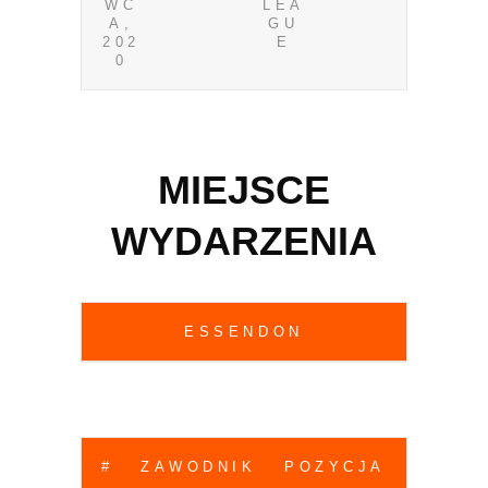
WC
LEA
A,
GU
202
E
0
MIEJSCE
WYDARZENIA
ESSENDON
#
ZAWODNIK
POZYCJA