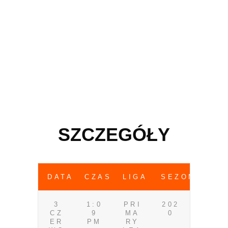
SZCZEGÓŁY
DATA
CZAS
LIGA
SEZON
3
1:0
PRI
202
CZ
9
MA
0
ER
PM
RY