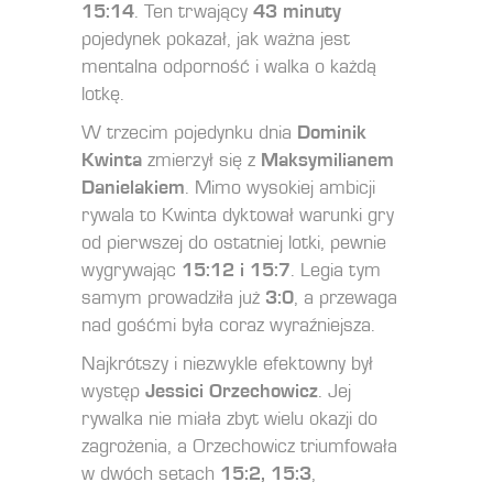
15:14
. Ten trwający
43 minuty
pojedynek pokazał, jak ważna jest
mentalna odporność i walka o każdą
lotkę.
W trzecim pojedynku dnia
Dominik
Kwinta
zmierzył się z
Maksymilianem
Danielakiem
. Mimo wysokiej ambicji
rywala to Kwinta dyktował warunki gry
od pierwszej do ostatniej lotki, pewnie
wygrywając
15:12 i 15:7
. Legia tym
samym prowadziła już
3:0
, a przewaga
nad gośćmi była coraz wyraźniejsza.
Najkrótszy i niezwykle efektowny był
występ
Jessici Orzechowicz
. Jej
rywalka nie miała zbyt wielu okazji do
zagrożenia, a Orzechowicz triumfowała
w dwóch setach
15:2, 15:3
,