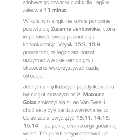
zdobywając czwarty punkt dla Legii w
zaledwie
11 minut
.
W kolejnym singlu na korcie ponownie
pojawiła się
Zuzanna Jankowska
, która
imponowała swoją pewnością i
konsekwencją. Wynik
15:3, 15:9
potwierdził, że legionista potrafi
utrzymać wysokie tempo gry i
skutecznie wykorzystywać każdą
sytuację.
Jednym z najdłuższych pojedynków dnia
był singiel mężczyzn nr 2.
Mateusz
Golas
zmierzył się z Leo Van Gysel i
choć sety były bardzo wyrównane, to
Golas zdołał zwyciężyć
15:11, 14:15,
15:14
– po pełnej dramaturgii godzinnej
walce. Ten punkt przypieczętował już