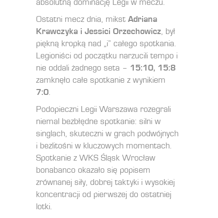
absolutną dominację Legii w meczu.
Ostatni mecz dnia, mikst
Adriana
Krawczyka i Jessici Orzechowicz
, był
piękną kropką nad „i” całego spotkania.
Legioniści od początku narzucili tempo i
nie oddali żadnego seta –
15:10, 15:8
zamknęło całe spotkanie z wynikiem
7:0
.
Podopieczni Legii Warszawa rozegrali
niemal bezbłędne spotkanie: silni w
singlach, skuteczni w grach podwójnych
i bezlitośni w kluczowych momentach.
Spotkanie z WKS Śląsk Wrocław
bonabanco okazało się popisem
zrównanej siły, dobrej taktyki i wysokiej
koncentracji od pierwszej do ostatniej
lotki.