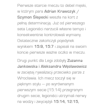
Pierwsze starcie meczu to debel męski,
w którym para
Adrian Krawczyk /
Szymon Ślepecki
weszła na kort z
pełną determinacją. Już od pierwszego
seta Legioniści narzucili własne tempo i
konsekwentnie kontrolowali wymiany.
Ostatecznie zakończyli pojedynek
wynikiem
15:9, 15:7
i zapisali na swoim
koncie pierwsze ważne oczko w meczu.
Drugi punkt dla Legii zdobyły
Zuzanna
Jankowska i Aleksandra Węsławowicz
w zaciętej rywalizacji przeciwko parze z
Wrocławia. Ich mecz toczył się w
pięknym stylu — po wyrównanym
pierwszym secie (15:14) przegranym
drugim secie, legioniści utrzymali nerwy
na wodzy i zwyciężyli
15:14, 12:15,