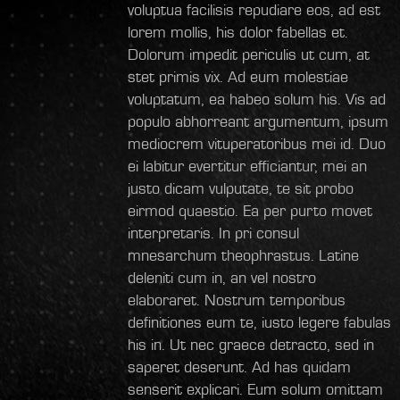
voluptua facilisis repudiare eos, ad est
lorem mollis, his dolor fabellas et.
Dolorum impedit periculis ut cum, at
stet primis vix. Ad eum molestiae
voluptatum, ea habeo solum his. Vis ad
populo abhorreant argumentum, ipsum
mediocrem vituperatoribus mei id. Duo
ei labitur evertitur efficiantur, mei an
justo dicam vulputate, te sit probo
eirmod quaestio. Ea per purto movet
interpretaris. In pri consul
mnesarchum theophrastus. Latine
deleniti cum in, an vel nostro
elaboraret. Nostrum temporibus
definitiones eum te, iusto legere fabulas
his in. Ut nec graece detracto, sed in
saperet deserunt. Ad has quidam
senserit explicari. Eum solum omittam