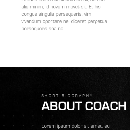
alia minim, id novum movet sit. Et his
congue singulis persequeris, vim
vivendum oportere ne, diceret perpetua
persequeris sea no.
SHORT BIOGRAPHY
ABOUT COACH
Lorem ipsum dolor sit amet, eu