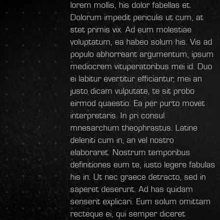
lorem mollis, his dolor fabellas et.
Dolorum impedit periculis ut cum, at
stet primis vix. Ad eum molestiae
voluptatum, ea habeo solum his. Vis ad
populo abhorreant argumentum, ipsum
mediocrem vituperatoribus mei id. Duo
ei labitur evertitur efficiantur, mei an
justo dicam vulputate, te sit probo
eirmod quaestio. Ea per purto movet
interpretaris. In pri consul
mnesarchum theophrastus. Latine
deleniti cum in, an vel nostro
elaboraret. Nostrum temporibus
definitiones eum te, iusto legere fabulas
his in. Ut nec graece detracto, sed in
saperet deserunt. Ad has quidam
senserit explicari. Eum solum omittam
recteque ei, qui semper diceret